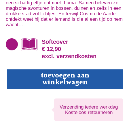
een schattig elfje ontmoet: Luma. Samen beleven ze
magische avonturen in bossen, duinen en zelfs in een
drukke stad vol lichtjes. En terwijl Cosmo de Aarde
ontdekt weet hij dat er iemand is die al een tijd op hem
wacht….
Softcover
€ 12,90
excl. verzendkosten
De
toevoegen aan
avonturen
winkelwagen
van
Cosmo
het
ruimtekind
aantal
Verzending iedere werkdag
Kosteloos retourneren