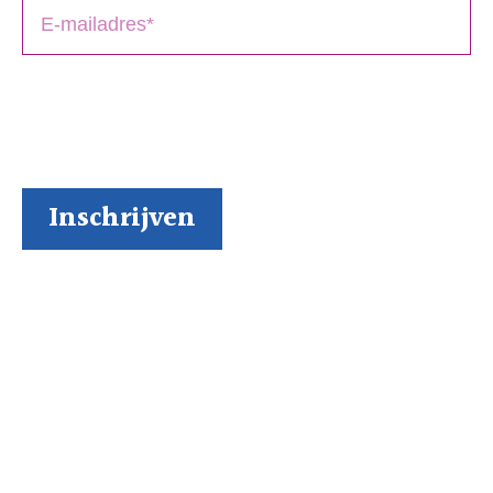
BoekenGilde heeft de door jou verstrekte gegevens
nodig om contact met je op te nemen. Je kunt je op
elk moment weer makkelijk uitschrijven (al kunnen we
ons niet voorstellen waarom je dat zou willen).
Inspiratie via onze socials