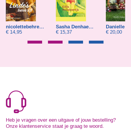
nicolettebehrendt
Sasha Denhaene H
Danielle Foekens-Harms en Mirjam Spitholt
Ha
€
15,37
€
20,00
€
1
Heb je vragen over een uitgave of jouw bestelling?
Onze klantenservice staat je graag te woord.