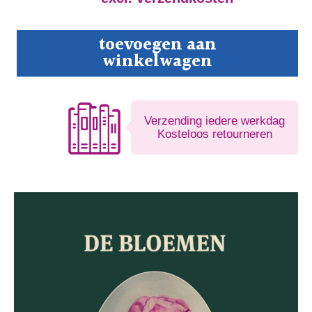
De
toevoegen aan
Bloemen
winkelwagen
aantal
Verzending iedere werkdag
Kosteloos retourneren