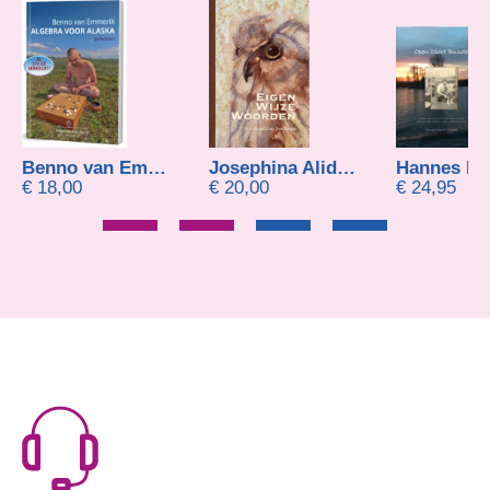
Benno van Emmerik
Josephina Alida Bosma
€
18,00
€
20,00
€
24,95