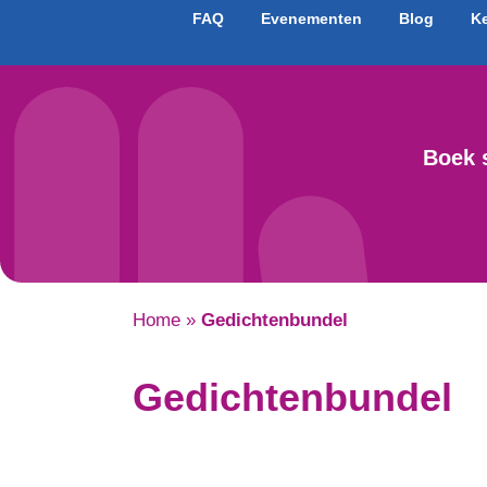
FAQ
Evenementen
Blog
K
Boek 
Home
»
Gedichtenbundel
Gedichtenbundel