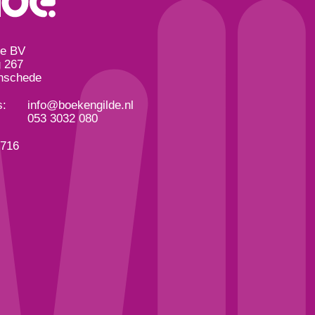
de BV
 267
nschede
s:
info@boekengilde.nl
053 3032 080
3716