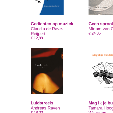
Gedichten op muziek
Geen sproo
Claudia de Rave-
Mirjam van 
Reijpert
€
24,95
€
12,99
Luidstreels
Mag ik je b
Andreas Raven
Tamara Hoog
€
18,00
Walraven