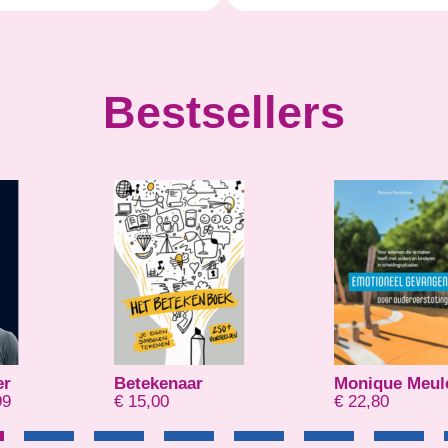
Bestsellers
er
Betekenaar
Monique Meu
Prijsklasse: € 8,99 tot € 21,99
99
€
15,00
€
22,80