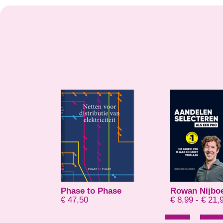
holt
Phase to Phase
Rowan Nijbo
Prijsklasse: € 14,95 tot € 20,00
0,00
€
47,50
€
8,99
-
€
21,