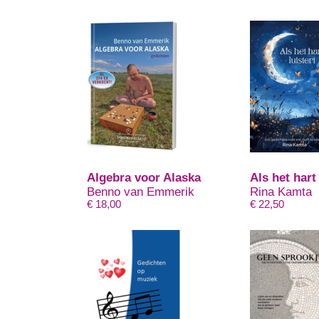
Algebra voor Alaska
Als het hart 
Benno van Emmerik
Rina Kamta
€
18,00
€
22,50