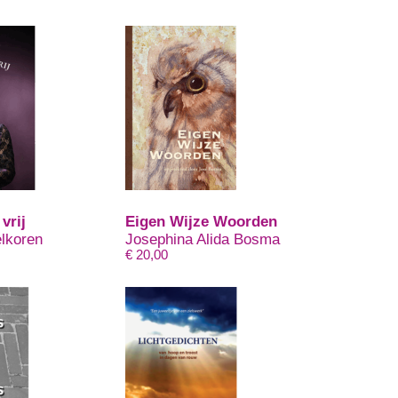
vrij
Eigen Wijze Woorden
lkoren
Josephina Alida Bosma
€
20,00