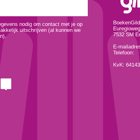
BoekenGil
gegevens nodig om contact met je op
Euregioweg
kkelijk uitschrijven (al kunnen we
7532 SM E
n).
E-mailadre
Telefoon:
KvK: 6414