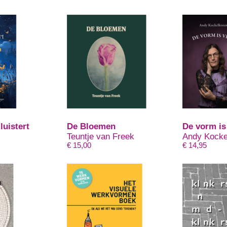
luistert
De Bloemen
De vorm is 
Teuntje van Freek
Andy Kocke
€
15,00
€
14,95