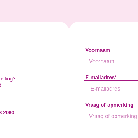
Voornaam
E-mailadres
*
elling?
d.
Vraag of opmerking
3 2080