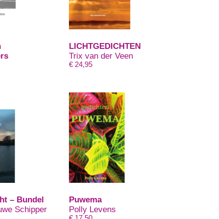
n
LICHTGEDICHTEN
rs
Trix van der Veen
€
24,95
ht – Bundel
Puwema
we Schipper
Polly Levens
€
17,50