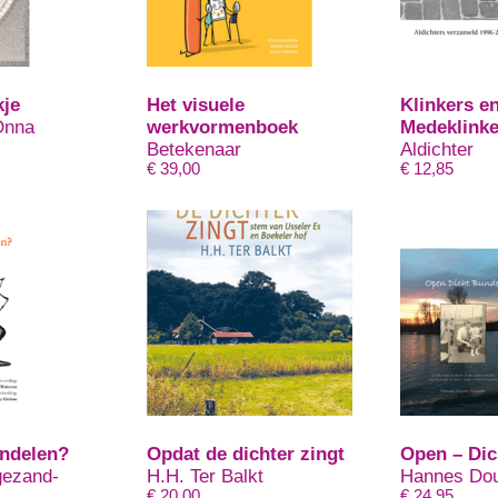
kje
Het visuele
Klinkers e
Onna
werkvormenboek
Medeklinke
Betekenaar
Aldichter
€
39,00
€
12,85
undelen?
Opdat de dichter zingt
Open – Dic
ezand-
H.H. Ter Balkt
Hannes Dou
€
20,00
€
24,95