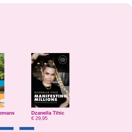
lemans
Dzanella Tihic
Hubert-Jan Van
€
29,95
€
20,56