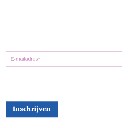
Schrijversmail
‘
een bron van inspiratie’
Laat je e-mailadres achter en ontvang tips over het
schrijfproces, het drukken en het uitbrengen van jouw
boek(en).
BoekenGilde heeft de door jou verstrekte gegevens
nodig om contact met je op te nemen. Je kunt je op
elk moment weer makkelijk uitschrijven (al kunnen we
ons niet voorstellen waarom je dat zou willen).