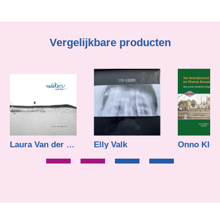
Vergelijkbare producten
Laura Van der Plas
Elly Valk
Onno Klee
€
35,00
€
39,95
€
59,90