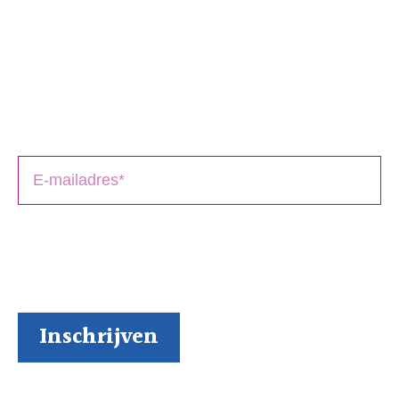
Schrijversmail
‘
een bron van inspiratie’
Laat je e-mailadres achter en ontvang tips over het
schrijfproces, het drukken en het uitbrengen van jouw
boek(en).
BoekenGilde heeft de door jou verstrekte gegevens
nodig om contact met je op te nemen. Je kunt je op
elk moment weer makkelijk uitschrijven (al kunnen we
ons niet voorstellen waarom je dat zou willen).