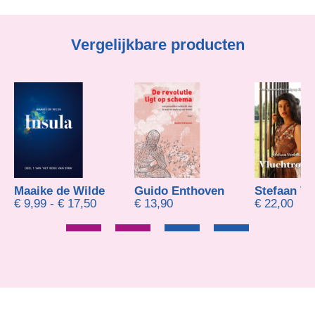
Vergelijkbare producten
Maaike de Wilde
Guido Enthoven
Stefaan Ver
Prijsklasse: € 9,99 tot € 17,50
€
9,99
-
€
17,50
€
13,90
€
22,00