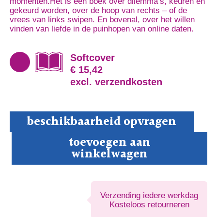
momenten.Het is een boek over dilemma’s, keuren en
gekeurd worden, over de hoop van rechts – of de
vrees van links swipen. En bovenal, over het willen
vinden van liefde in de puinhopen van online daten.
Softcover
€ 15,42
excl. verzendkosten
beschikbaarheid opvragen
Vonk
toevoegen aan
aantal
winkelwagen
Verzending iedere werkdag
Kosteloos retourneren