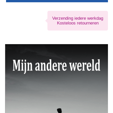
aantal
Verzending iedere werkdag
Kosteloos retourneren