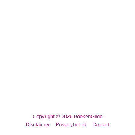
BoekenGilde BV
Euregioweg 267
7532 SM Enschede
E-mailadres:
info@boekengilde.nl
Telefoon:
053 3032 080
KvK: 64143716
Copyright © 2026 BoekenGilde
Disclaimer
Privacybeleid
Contact