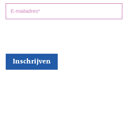
BoekenGilde heeft de door jou verstrekte gegevens
nodig om contact met je op te nemen. Je kunt je op
elk moment weer makkelijk uitschrijven (al kunnen we
ons niet voorstellen waarom je dat zou willen).
Inspiratie via onze socials