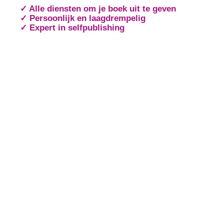
✓ Alle diensten om je boek uit te geven
✓ Persoonlijk en laagdrempelig
✓ Expert in selfpublishing
Schrijversmail
‘
een bron van inspiratie’
Laat je e-mailadres achter en ontvang tips over het
schrijfproces, het drukken en het uitbrengen van jouw
boek(en).