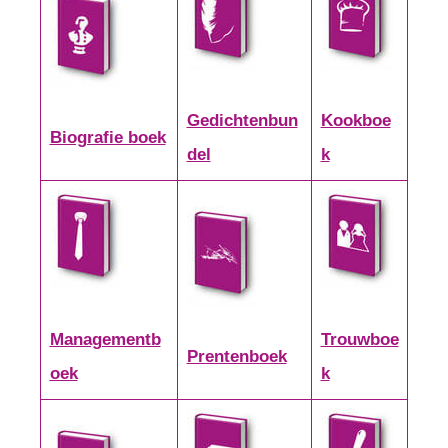
Gedichtenbun
Kookboe
Biografie boek
del
k
Managementb
Trouwboe
Prentenboek
oek
k