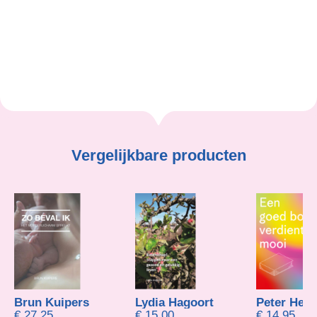
Desiree van Bemmel
Vergelijkbare producten
Brun Kuipers
Lydia Hagoort
Peter Hend
€
27,25
€
15,00
€
14,95