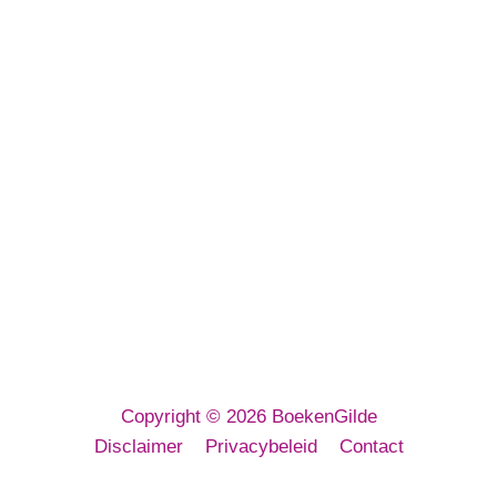
BoekenGilde BV
Euregioweg 267
7532 SM Enschede
E-mailadres:
info@boekengilde.nl
Telefoon:
053 3032 080
KvK: 64143716
Copyright © 2026 BoekenGilde
Disclaimer
Privacybeleid
Contact