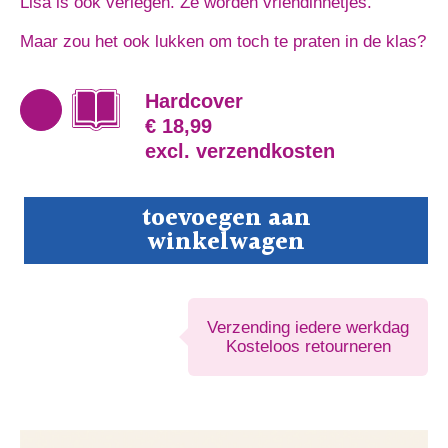
Lisa is ook verlegen. Ze worden vriendinnetjes.
Maar zou het ook lukken om toch te praten in de klas?
Hardcover
€ 18,99
excl. verzendkosten
Muisstille
toevoegen aan
verlegen
winkelwagen
klessebesjes
aantal
Verzending iedere werkdag
Kosteloos retourneren