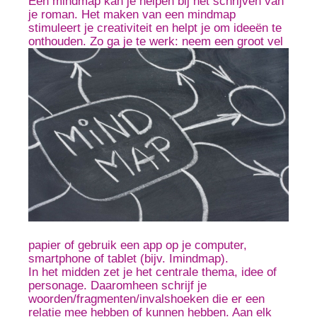
Een mindmap kan je helpen bij het schrijven van
je roman. Het maken van een mindmap
stimuleert je creativiteit en helpt je om ideeën te
onthouden. Zo ga je te werk: neem een groo
t vel
papier of gebruik een app op je computer,
smartphone of tablet (bijv. Imindmap).
In het midden zet je het centrale thema, idee of
personage. Daaromheen schrijf je
woorden/fragmenten/invalshoeken die er een
relatie mee hebben of kunnen hebben. Aan elk