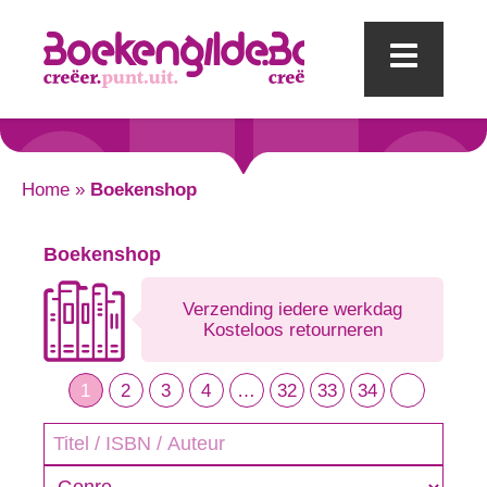
Mobi
Home
»
Boekenshop
Boekenshop
Verzending iedere werkdag
Kosteloos retourneren
1
2
3
4
…
32
33
34
Genre