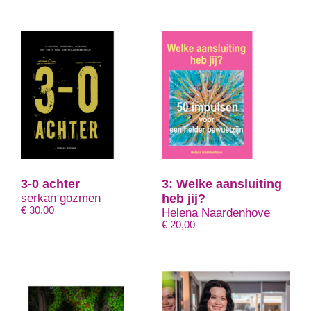
€ 13,99
3-0 achter
3: Welke aansluiting
serkan gozmen
heb jij?
€
30,00
Helena Naardenhove
€
20,00