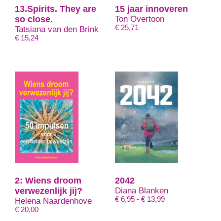
13.Spirits. They are
15 jaar innoveren
so close.
Ton Overtoon
€
25,71
Tatsiana van den Brink
€
15,24
2: Wiens droom
2042
verwezenlijk jij?
Diana Blanken
Prijsklasse:
€
6,95
-
€
13,99
Helena Naardenhove
€ 6,95
€
20,00
tot